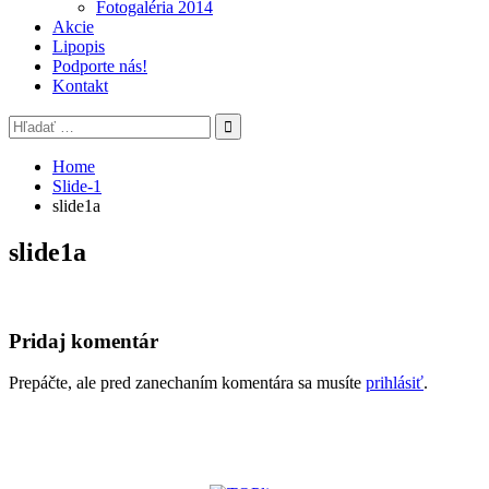
Fotogaléria 2014
Akcie
Lipopis
Podporte nás!
Kontakt
Search
for:
Home
Slide-1
slide1a
slide1a
Pridaj komentár
Prepáčte, ale pred zanechaním komentára sa musíte
prihlásiť
.