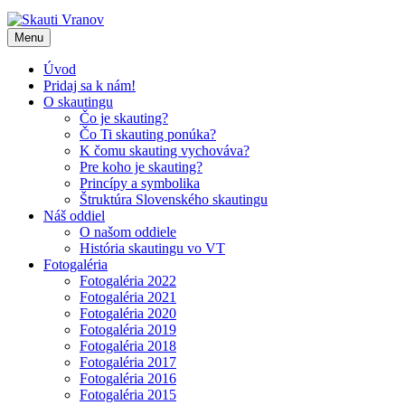
Skip
to
Menu
content
Úvod
Pridaj sa k nám!
O skautingu
Čo je skauting?
Čo Ti skauting ponúka?
K čomu skauting vychováva?
Pre koho je skauting?
Princípy a symbolika
Štruktúra Slovenského skautingu
Náš oddiel
O našom oddiele
História skautingu vo VT
Fotogaléria
Fotogaléria 2022
Fotogaléria 2021
Fotogaléria 2020
Fotogaléria 2019
Fotogaléria 2018
Fotogaléria 2017
Fotogaléria 2016
Fotogaléria 2015