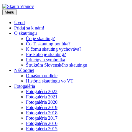
Skip
to
Menu
content
Úvod
Pridaj sa k nám!
O skautingu
Čo je skauting?
Čo Ti skauting ponúka?
K čomu skauting vychováva?
Pre koho je skauting?
Princípy a symbolika
Štruktúra Slovenského skautingu
Náš oddiel
O našom oddiele
História skautingu vo VT
Fotogaléria
Fotogaléria 2022
Fotogaléria 2021
Fotogaléria 2020
Fotogaléria 2019
Fotogaléria 2018
Fotogaléria 2017
Fotogaléria 2016
Fotogaléria 2015