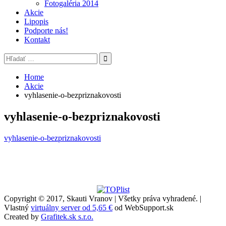
Fotogaléria 2014
Akcie
Lipopis
Podporte nás!
Kontakt
Search
for:
Home
Akcie
vyhlasenie-o-bezpriznakovosti
vyhlasenie-o-bezpriznakovosti
vyhlasenie-o-bezpriznakovosti
Copyright © 2017, Skauti Vranov | Všetky práva vyhradené. |
Vlastný
virtuálny server od 5,65 €
od WebSupport.sk
Created by
Grafitek.sk s.r.o.
Scroll