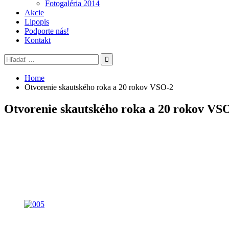
Fotogaléria 2014
Akcie
Lipopis
Podporte nás!
Kontakt
Search
for:
Home
Otvorenie skautského roka a 20 rokov VSO-2
Otvorenie skautského roka a 20 rokov VS