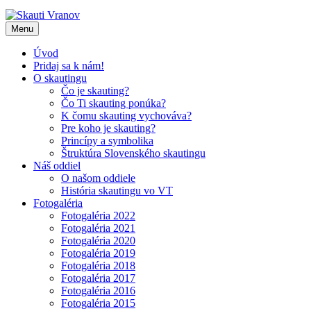
Skip
to
Menu
content
Úvod
Pridaj sa k nám!
O skautingu
Čo je skauting?
Čo Ti skauting ponúka?
K čomu skauting vychováva?
Pre koho je skauting?
Princípy a symbolika
Štruktúra Slovenského skautingu
Náš oddiel
O našom oddiele
História skautingu vo VT
Fotogaléria
Fotogaléria 2022
Fotogaléria 2021
Fotogaléria 2020
Fotogaléria 2019
Fotogaléria 2018
Fotogaléria 2017
Fotogaléria 2016
Fotogaléria 2015